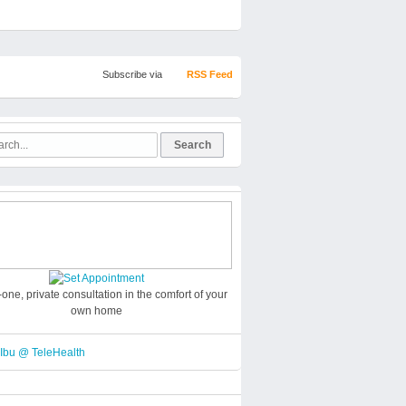
Subscribe via
RSS Feed
one, private consultation in the comfort of your
own home