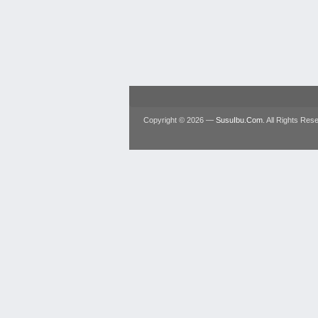
Copyright © 2026 —
SusuIbu.Com
. All Rights Res