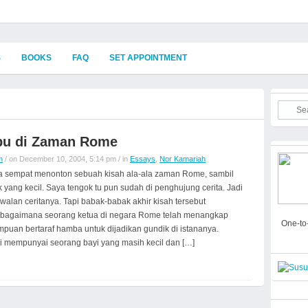
S
BOOKS
FAQ
SET APPOINTMENT
Ibu di Zaman Rome
m
/ on December 10, 2004, 5:14 pm / in
Essays
,
Nor Kamariah
 sempat menonton sebuah kisah ala-ala zaman Rome, sambil
yang kecil. Saya tengok tu pun sudah di penghujung cerita. Jadi
awalan ceritanya. Tapi babak-babak akhir kisah tersebut
 bagaimana seorang ketua di negara Rome telah menangkap
One-to-
puan bertaraf hamba untuk dijadikan gundik di istananya.
 mempunyai seorang bayi yang masih kecil dan […]