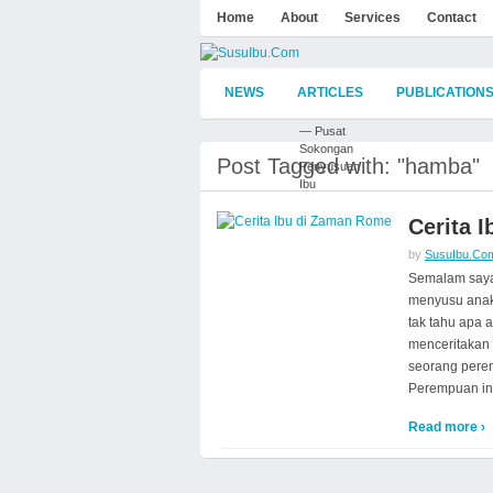
Home
About
Services
Contact
NEWS
ARTICLES
PUBLICATION
— Pusat
Sokongan
Post Tagged with: "hamba"
Penyusuan
Ibu
Cerita 
by
SusuIbu.Co
Semalam saya
menyusu anak 
tak tahu apa 
menceritakan
seorang perem
Perempuan ini
Read more ›