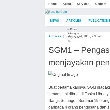
Home
About
Services
Contact
NEWS
ARTICLES
PUBLICATION
— Pusat
Sokongan
Archives
|
February 24, 2011, 2:30 am
Penyusuan
Ibu
SGM1 – Pengasu
menjayakan pen
Buat pertama kalinya, SGM diadak
pertama ini dibuat di Taska Ubudi
Bangi, Selangor. Seramai 19 orang 
daripada 4 orang pengusaha dan 1