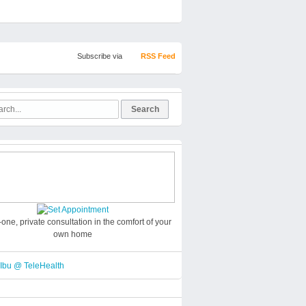
Subscribe via
RSS Feed
one, private consultation in the comfort of your
own home