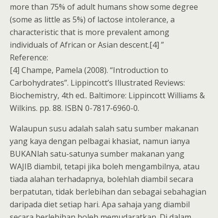
more than 75% of adult humans show some degree
(some as little as 5%) of lactose intolerance, a
characteristic that is more prevalent among
individuals of African or Asian descent.[4] ”
Reference:
[4] Champe, Pamela (2008). “Introduction to
Carbohydrates”. Lippincott’s Illustrated Reviews:
Biochemistry, 4th ed.. Baltimore: Lippincott Williams &
Wilkins. pp. 88. ISBN 0-7817-6960-0.
Walaupun susu adalah salah satu sumber makanan
yang kaya dengan pelbagai khasiat, namun ianya
BUKANlah satu-satunya sumber makanan yang
WAJIB diambil, tetapi jika boleh mengambilnya, atau
tiada alahan terhadapnya, bolehlah diambil secara
berpatutan, tidak berlebihan dan sebagai sebahagian
daripada diet setiap hari. Apa sahaja yang diambil
secara berlebihan boleh memudaratkan. Di dalam