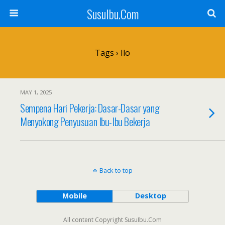
SusuIbu.Com
Tags › Ilo
MAY 1, 2025
Sempena Hari Pekerja: Dasar-Dasar yang
Menyokong Penyusuan Ibu-Ibu Bekerja
Back to top
Mobile
Desktop
All content Copyright SusuIbu.Com