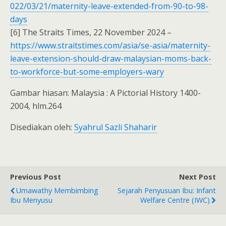
022/03/21/maternity-leave-extended-from-90-to-98-
days
[6] The Straits Times, 22 November 2024 –
https://www.straitstimes.com/asia/se-asia/maternity-
leave-extension-should-draw-malaysian-moms-back-
to-workforce-but-some-employers-wary
Gambar hiasan: Malaysia : A Pictorial History 1400-
2004, hlm.264
Disediakan oleh:
Syahrul Sazli Shaharir
Previous Post
Next Post
Umawathy Membimbing
Sejarah Penyusuan Ibu: Infant
Ibu Menyusu
Welfare Centre (IWC)