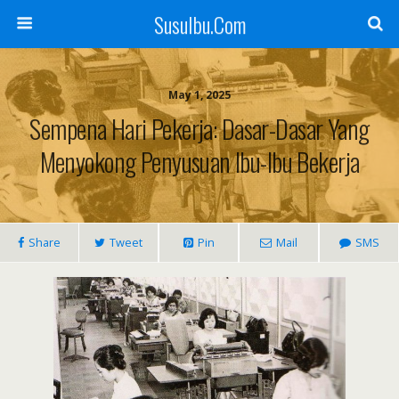
SusuIbu.Com
May 1, 2025
Sempena Hari Pekerja: Dasar-Dasar Yang
Menyokong Penyusuan Ibu-Ibu Bekerja
Share
Tweet
Pin
Mail
SMS