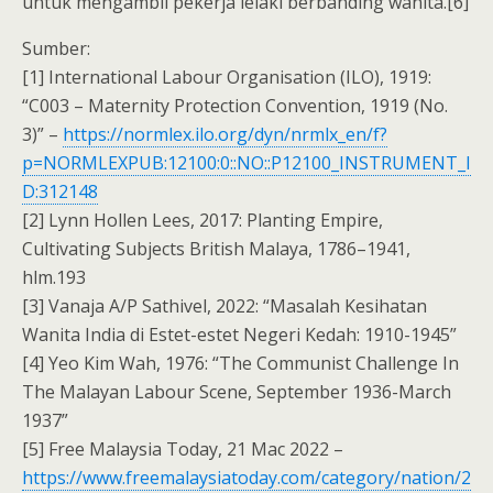
untuk mengambil pekerja lelaki berbanding wanita.[6]
Sumber:
[1] International Labour Organisation (ILO), 1919:
“C003 – Maternity Protection Convention, 1919 (No.
3)” –
https://normlex.ilo.org/dyn/nrmlx_en/f?
p=NORMLEXPUB:12100:0::NO::P12100_INSTRUMENT_I
D:312148
[2] Lynn Hollen Lees, 2017: Planting Empire,
Cultivating Subjects British Malaya, 1786–1941,
hlm.193
[3] Vanaja A/P Sathivel, 2022: “Masalah Kesihatan
Wanita India di Estet-estet Negeri Kedah: 1910-1945”
[4] Yeo Kim Wah, 1976: “The Communist Challenge In
The Malayan Labour Scene, September 1936-March
1937”
[5] Free Malaysia Today, 21 Mac 2022 –
https://www.freemalaysiatoday.com/category/nation/2