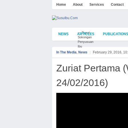
Home
About
Services
Contact
— Pusat
NEWS
ARTICLES
PUBLICATION
Sokongan
Penyusuan
Ibu
In The Media
,
News
|
February 29, 2016, 10
Zuriat Pertama (
24/02/2016)