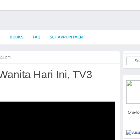
S
BOOKS
FAQ
SET APPOINTMENT
:22 pm
Wanita Hari Ini, TV3
One-to-