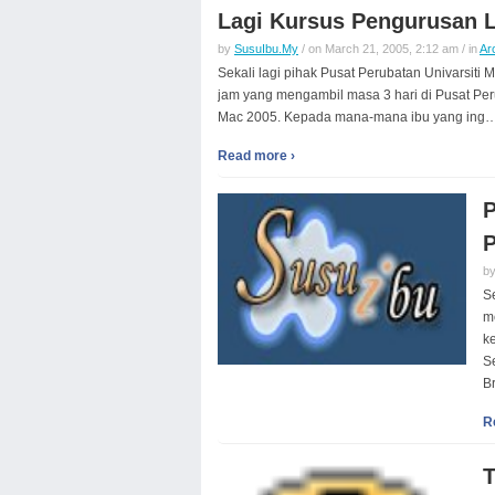
Lagi Kursus Pengurusan L
by
SusuIbu.My
/ on March 21, 2005, 2:12 am / in
Ar
Sekali lagi pihak Pusat Perubatan Univarsit
jam yang mengambil masa 3 hari di Pusat Per
Mac 2005. Kepada mana-mana ibu yang ing
Read more ›
P
P
b
S
m
k
S
B
R
T