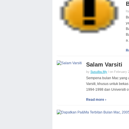
B
b
B
y
B
B
a
R
Salam Varsiti
by
SusuIbu.My
/ on February 2
Sempena bulan Mac yang a
Varsiti, khusus untuk bek
1994-1998 dan Universiti 
Read more ›