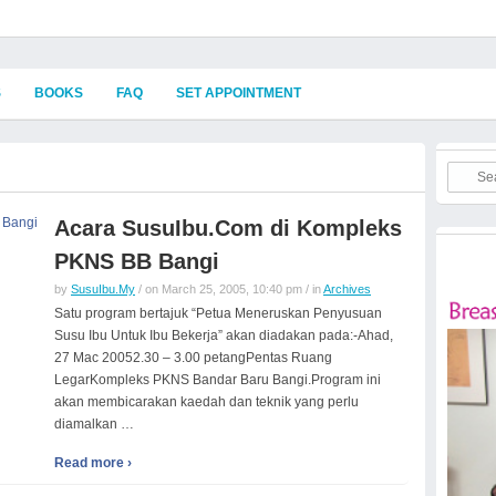
S
BOOKS
FAQ
SET APPOINTMENT
Acara SusuIbu.Com di Kompleks
PKNS BB Bangi
by
SusuIbu.My
/ on March 25, 2005, 10:40 pm / in
Archives
Satu program bertajuk “Petua Meneruskan Penyusuan
Susu Ibu Untuk Ibu Bekerja” akan diadakan pada:-Ahad,
27 Mac 20052.30 – 3.00 petangPentas Ruang
LegarKompleks PKNS Bandar Baru Bangi.Program ini
akan membicarakan kaedah dan teknik yang perlu
diamalkan …
Read more ›