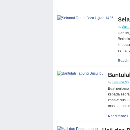
Sela
by
Susu
Hari in
Berbeka
khusus
semang
Read m
Bantula
by
SusuIbu.My
Buat pertama
kepada seora
khasiat susu 
masalah ters
Read more ›