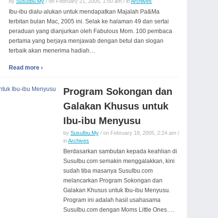
by
SusuIbu.My
/ on February 21, 2005, 1:50 am / in
Archives
Ibu-ibu dialu-alukan untuk mendapatkan Majalah Pa&Ma
terbitan bulan Mac, 2005 ini. Selak ke halaman 49 dan sertai
peraduan yang dianjurkan oleh Fabulous Mom. 100 pembaca
pertama yang berjaya menjawab dengan betul dan slogan
terbaik akan menerima hadiah…
Read more ›
Program Sokongan dan
Galakan Khusus untuk
Ibu-ibu Menyusu
by
SusuIbu.My
/ on February 18, 2005, 2:24 am /
in
Archives
Berdasarkan sambutan kepada keahlian di
SusuIbu.com semakin menggalakkan, kini
sudah tiba masanya SusuIbu.com
melancarkan Program Sokongan dan
Galakan Khusus untuk Ibu-ibu Menyusu.
Program ini adalah hasil usahasama
SusuIbu.com dengan Moms Little Ones….