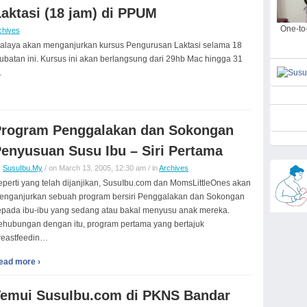
aktasi (18 jam) di PPUM
One-to-
chives
i Malaya akan menganjurkan kursus Pengurusan Laktasi selama 18
ubatan ini. Kursus ini akan berlangsung dari 29hb Mac hingga 31
…
rogram Penggalakan dan Sokongan
enyusuan Susu Ibu – Siri Pertama
y
SusuIbu.My
/ on March 13, 2005, 12:30 am / in
Archives
eperti yang telah dijanjikan, SusuIbu.com dan MomsLittleOnes akan
enganjurkan sebuah program bersiri Penggalakan dan Sokongan
epada ibu-ibu yang sedang atau bakal menyusu anak mereka.
ehubungan dengan itu, program pertama yang bertajuk
reastfeedin…
ead more ›
emui SusuIbu.com di PKNS Bandar