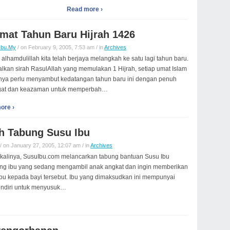
Read more ›
mat Tahun Baru Hijrah 1426
Ibu.My
/ on February 9, 2005, 7:53 am / in
Archives
i, alhamdulillah kita telah berjaya melangkah ke satu lagi tahun baru.
lkan sirah RasulAllah yang memulakan 1 Hijrah, setiap umat Islam
nya perlu menyambut kedatangan tahun baru ini dengan penuh
at dan keazaman untuk memperbah…
ore ›
h Tabung Susu Ibu
/ on January 27, 2005, 12:07 am / in
Archives
 kalinya, SusuIbu.com melancarkan tabung bantuan Susu Ibu
ng ibu yang sedang mengambil anak angkat dan ingin memberikan
ibu kepada bayi tersebut. Ibu yang dimaksudkan ini mempunyai
endiri untuk menyusuk…