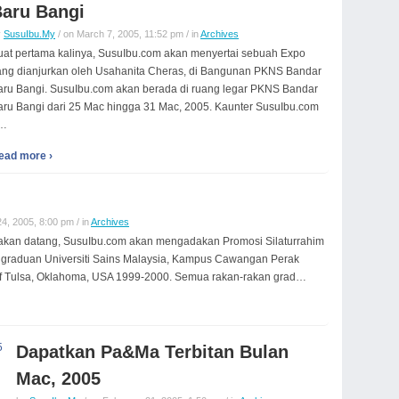
aru Bangi
y
SusuIbu.My
/ on March 7, 2005, 11:52 pm / in
Archives
uat pertama kalinya, SusuIbu.com akan menyertai sebuah Expo
ang dianjurkan oleh Usahanita Cheras, di Bangunan PKNS Bandar
aru Bangi. SusuIbu.com akan berada di ruang legar PKNS Bandar
aru Bangi dari 25 Mac hingga 31 Mac, 2005. Kaunter SusuIbu.com
…
ead more ›
4, 2005, 8:00 pm / in
Archives
kan datang, SusuIbu.com akan mengadakan Promosi Silaturrahim
as graduan Universiti Sains Malaysia, Kampus Cawangan Perak
of Tulsa, Oklahoma, USA 1999-2000. Semua rakan-rakan grad…
Dapatkan Pa&Ma Terbitan Bulan
Mac, 2005